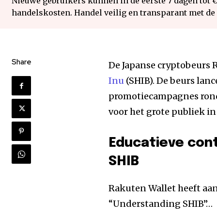
Nieuwe gebruikers kunnen in de eerste 7 dagen tot 
handelskosten. Handel veilig en transparant met de
Share
De Japanse cryptobeurs 
Inu
(SHIB). De beurs lanc
promotiecampagnes ron
voor het grote publiek in
Educatieve con
SHIB
Rakuten Wallet heeft a
“Understanding SHIB”…