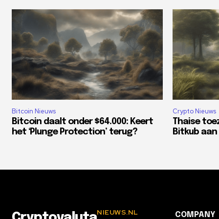
Bitcoin Nieuws
Crypto Nieuws
Bitcoin daalt onder $64.000: Keert
Thaise toe
het ‘Plunge Protection’ terug?
Bitkub aan 
NIEUWS.NL
COMPANY
Cryptovaluta