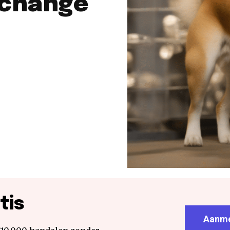
xchange
tis
Aanme