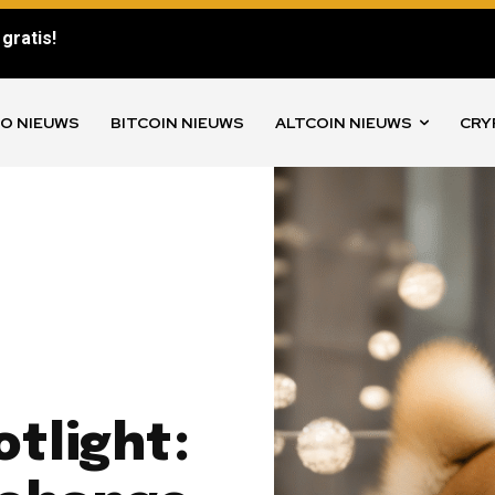
gratis!
O NIEUWS
BITCOIN NIEUWS
ALTCOIN NIEUWS
CRY
otlight: