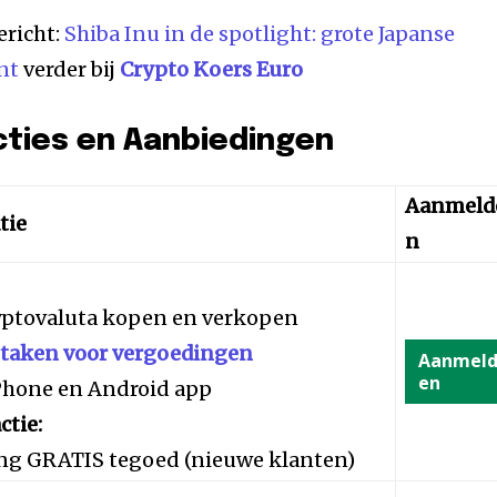
ericht:
Shiba Inu in de spotlight: grote Japanse
nt
verder bij
Crypto Koers Euro
cties en Aanbiedingen
Aanmeld
tie
n
yptovaluta kopen en verkopen
staken voor vergoedingen
Aanmel
en
iPhone en Android app
ctie:
ng GRATIS tegoed (nieuwe klanten)