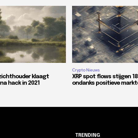
Crypto Nieuws
zichthouder klaagt
XRP spot flows stijgen 1
na hack in 2021
ondanks positieve mark
TRENDING