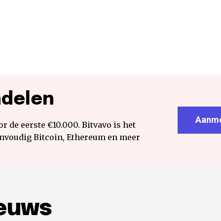
ndelen
Aanme
r de eerste €10.000. Bitvavo is het
envoudig Bitcoin, Ethereum en meer
ieuws