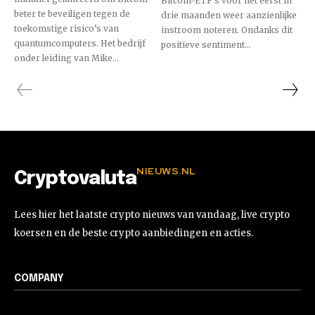
Bitcoin-ETF’s voor het eerst in
beter te beveiligen tegen de
drie maanden weer aanzienlijke
toekomstige risico’s van
instroom noteren. Ondanks dit
quantumcomputers. Het bedrijf
positieve sentiment...
onder leiding van Mike...
NIEUWS.NL
Cryptovaluta
Lees hier het laatste crypto nieuws van vandaag, live crypto
koersen en de beste crypto aanbiedingen en acties.
COMPANY