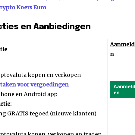
rypto Koers Euro
cties en Aanbiedingen
Aanmeld
tie
n
yptovaluta kopen en verkopen
staken voor vergoedingen
Aanmel
en
iPhone en Android app
ctie:
ng GRATIS tegoed (nieuwe klanten)
yptovaluta kopen, verkopen en traden