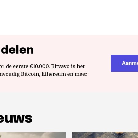
ndelen
Aanme
r de eerste €10.000. Bitvavo is het
envoudig Bitcoin, Ethereum en meer
ieuws