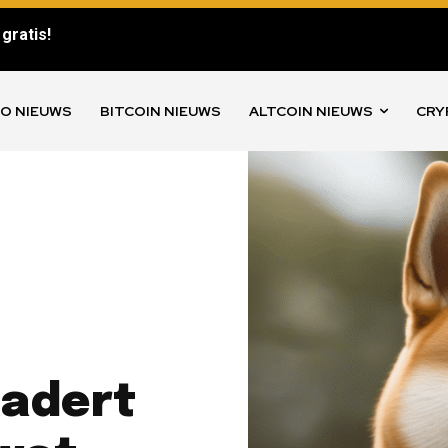
gratis!
O NIEUWS
BITCOIN NIEUWS
ALTCOIN NIEUWS
CRY
nadert