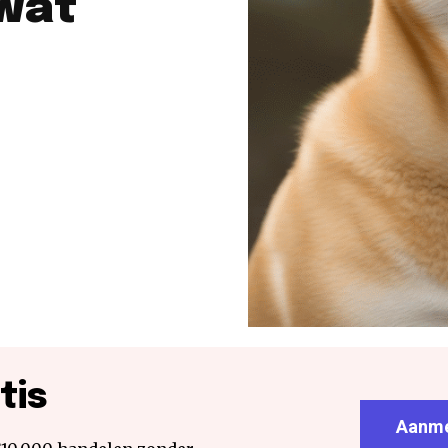
 wat
tis
Aanme