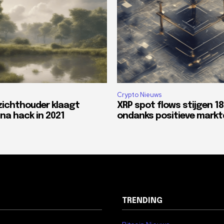
Crypto Nieuws
zichthouder klaagt
XRP spot flows stijgen 1
na hack in 2021
ondanks positieve mark
TRENDING