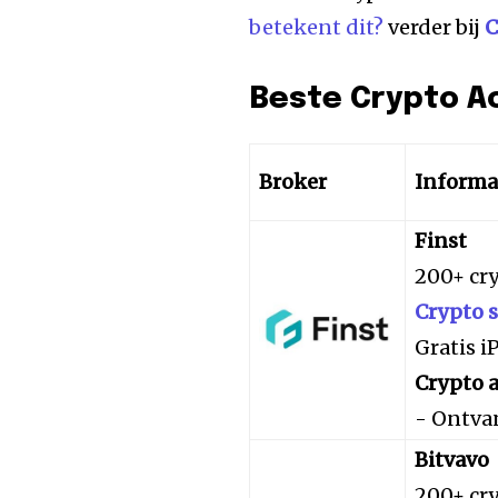
betekent dit?
verder bij
C
Beste Crypto A
Broker
Informa
Finst
200+ cr
Crypto 
Gratis 
Crypto a
- Ontva
Bitvavo
200+ cr