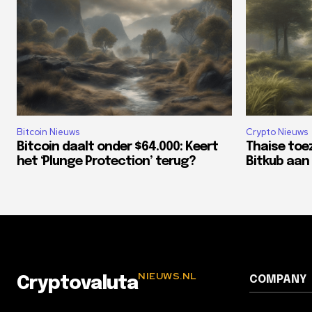
Bitcoin Nieuws
Crypto Nieuws
Bitcoin daalt onder $64.000: Keert
Thaise toe
het ‘Plunge Protection’ terug?
Bitkub aan 
NIEUWS.NL
COMPANY
Cryptovaluta