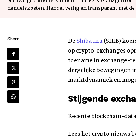
Nieuwe gebruikers kunnen in de eerste 7 dagen tot 
handelskosten. Handel veilig en transparant met de
Share
De
Shiba Inu
(SHIB) koer
op crypto-exchanges opn
toename in exchange-res
dergelijke bewegingen i
marktdynamiek en mogel
Stijgende exch
Recente blockchain-dat
Lees het crypto nieuws b