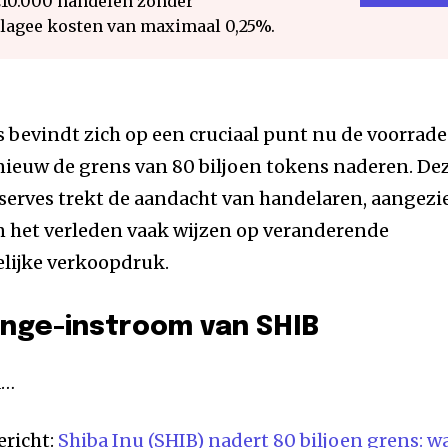
€10.000 handelen zonder
 lagee kosten van maximaal 0,25%.
s bevindt zich op een cruciaal punt nu de voorrad
ieuw de grens van 80 biljoen tokens naderen. De
erves trekt de aandacht van handelaren, aangezi
n het verleden vaak wijzen op veranderende
ijke verkoopdruk.
ange-instroom van SHIB
a…
ericht:
Shiba Inu (SHIB) nadert 80 biljoen grens: w