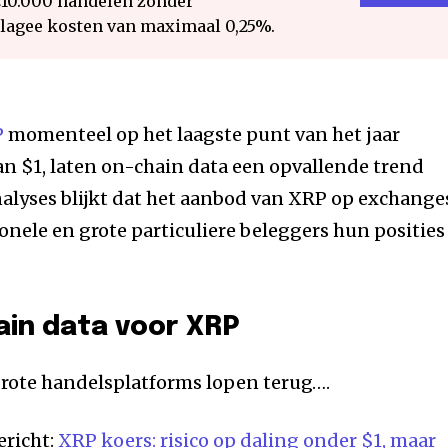
€10.000 handelen zonder
 lagee kosten van maximaal 0,25%.
P
momenteel op het laagste punt van het jaar
an $1, laten on-chain data een opvallende trend
analyses blijkt dat het aanbod van XRP op exchange
ionele en grote particuliere beleggers hun posities
ain data voor XRP
grote handelsplatforms lopen terug….
ericht:
XRP koers: risico op daling onder $1, maar