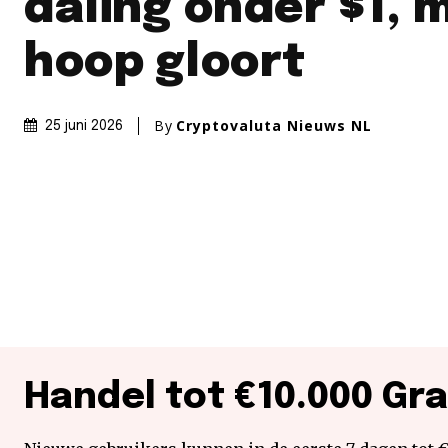
daling onder $1, 
hoop gloort
By
Cryptovaluta Nieuws NL
25 juni 2026
Handel tot €10.000 Gra