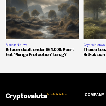
Bitcoin Nieuws
Crypto Nieuws
Bitcoin daalt onder $64.000: Keert
Thaise toe
het ‘Plunge Protection’ terug?
Bitkub aan 
NIEUWS.NL
COMPANY
Cryptovaluta