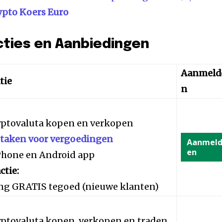
ypto Koers Euro
cties en Aanbiedingen
Aanmeld
tie
n
yptovaluta kopen en verkopen
staken voor vergoedingen
Aanmel
en
iPhone en Android app
ctie:
ng GRATIS tegoed (nieuwe klanten)
yptovaluta kopen, verkopen en traden