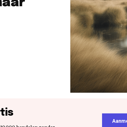
maar
tis
Aanme