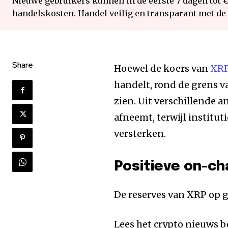
Nieuwe gebruikers kunnen in de eerste 7 dagen tot 
handelskosten. Handel veilig en transparant met de
Share
Hoewel de koers van
XR
handelt, rond de grens v
zien. Uit verschillende 
afneemt, terwijl institut
versterken.
Positieve on-ch
De reserves van XRP op 
Lees het crypto nieuws b