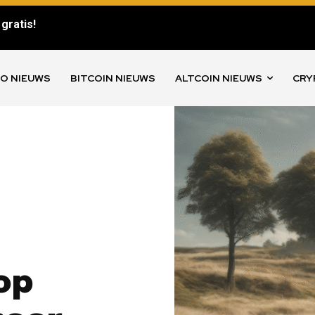
gratis!
O NIEUWS
BITCOIN NIEUWS
ALTCOIN NIEUWS
CRY
op