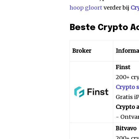
hoop gloort
verder bij
Cr
Beste Crypto A
Broker
Informa
Finst
200+ cr
Crypto 
Gratis 
Crypto a
- Ontva
Bitvavo
200+ cr