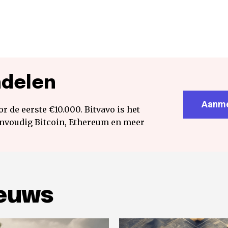
ndelen
Aanme
r de eerste €10.000. Bitvavo is het
envoudig Bitcoin, Ethereum en meer
ieuws