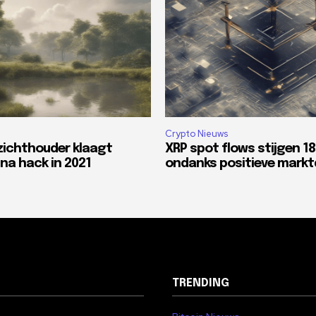
Crypto Nieuws
zichthouder klaagt
XRP spot flows stijgen 1
na hack in 2021
ondanks positieve mark
TRENDING