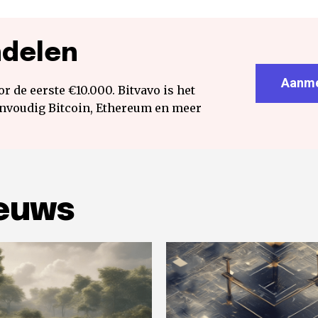
ndelen
Aanme
r de eerste €10.000. Bitvavo is het
envoudig Bitcoin, Ethereum en meer
ieuws