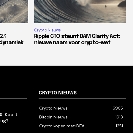
Crypto Nieuws
82%
Ripple CTO steunt DAM Clarity Act:
tdynamiek
nieuwe naam voor crypto-wet
CRYPTO NIEUWS
Crypto Nieuws
6965
0: Keert
Bitcoin Nieuws
1913
rug?
Crypto kopen met iDEAL
1251