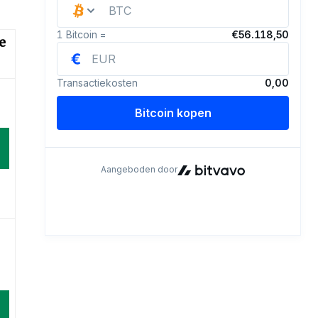
e
d
d