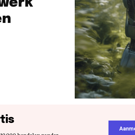
 werk
en
tis
Aanme