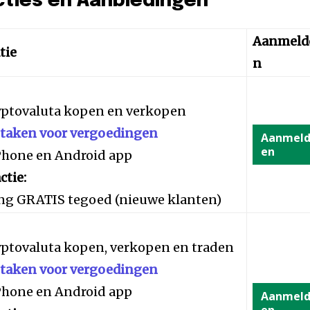
cties en Aanbiedingen
Aanmeld
tie
n
yptovaluta kopen en verkopen
staken voor vergoedingen
Aanmel
en
iPhone en Android app
ctie:
ng GRATIS tegoed (nieuwe klanten)
yptovaluta kopen, verkopen en traden
staken voor vergoedingen
iPhone en Android app
Aanmel