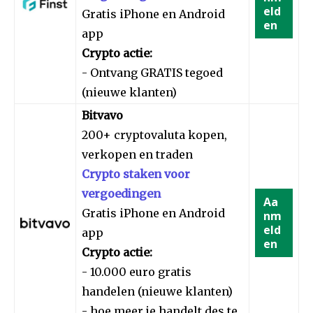
eld
Gratis iPhone en Android
en
app
Crypto actie:
- Ontvang GRATIS tegoed
(nieuwe klanten)
Bitvavo
200+ cryptovaluta kopen,
verkopen en traden
Crypto staken voor
vergoedingen
Aa
Gratis iPhone en Android
nm
eld
app
en
Crypto actie:
- 10.000 euro gratis
handelen (nieuwe klanten)
- hoe meer je handelt des te