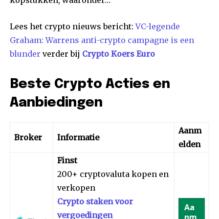
kopstukken, waaronder…
Lees het crypto nieuws bericht:
VC-legende
Graham: Warrens anti-crypto campagne is een
blunder
verder bij
Crypto Koers Euro
Beste Crypto Acties en
Aanbiedingen
Aanm
Broker
Informatie
elden
Finst
200+ cryptovaluta kopen en
verkopen
Crypto staken voor
Aa
vergoedingen
nm