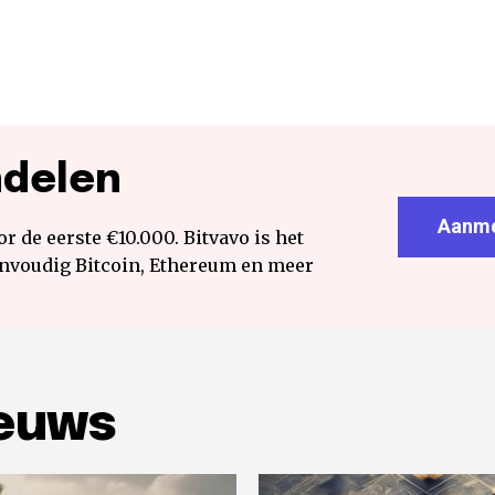
ndelen
Aanme
r de eerste €10.000. Bitvavo is het
envoudig Bitcoin, Ethereum en meer
ieuws