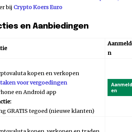
er bij
Crypto Koers Euro
cties en Aanbiedingen
Aanmeld
tie
n
yptovaluta kopen en verkopen
staken voor vergoedingen
Aanmel
en
iPhone en Android app
ctie:
ng GRATIS tegoed (nieuwe klanten)
yptovaluta kopen, verkopen en traden