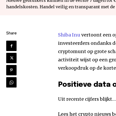
Nieuwe gebruikers kunnen in de eerste 7 dagen tot 
handelskosten. Handel veilig en transparant met de
Share
Shiba Inu
vertoont een o
investeerders ondanks d
cryptomunt op grote sc
activiteit wijst op een g
verkoopdruk op de korte
Positieve data 
Uit recente cijfers blijkt…
Lees het crypto nieuws b