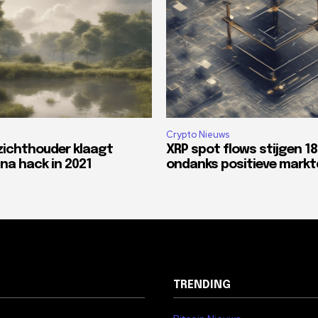
Crypto Nieuws
zichthouder klaagt
XRP spot flows stijgen 1
na hack in 2021
ondanks positieve mark
TRENDING