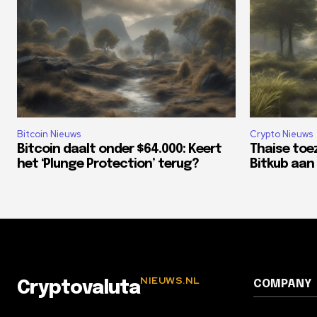
Bitcoin Nieuws
Crypto Nieuws
Bitcoin daalt onder $64.000: Keert
Thaise toe
het ‘Plunge Protection’ terug?
Bitkub aan 
NIEUWS.NL
COMPANY
Cryptovaluta