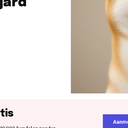
jard
tis
Aanme