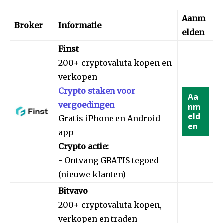
Aanm
Broker
Informatie
elden
Finst
200+ cryptovaluta kopen en
verkopen
Crypto staken voor
Aa
vergoedingen
nm
eld
Gratis iPhone en Android
en
app
Crypto actie:
- Ontvang GRATIS tegoed
(nieuwe klanten)
Bitvavo
200+ cryptovaluta kopen,
verkopen en traden