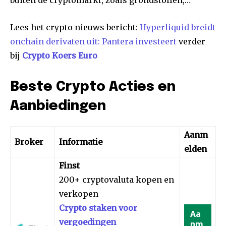
buiten de cryptomarkt, zoals grondstoffen,…
Lees het crypto nieuws bericht:
Hyperliquid breidt
onchain derivaten uit: Pantera investeert
verder
bij
Crypto Koers Euro
Beste Crypto Acties en
Aanbiedingen
Aanm
Broker
Informatie
elden
Finst
200+ cryptovaluta kopen en
verkopen
Crypto staken voor
Aa
vergoedingen
nm