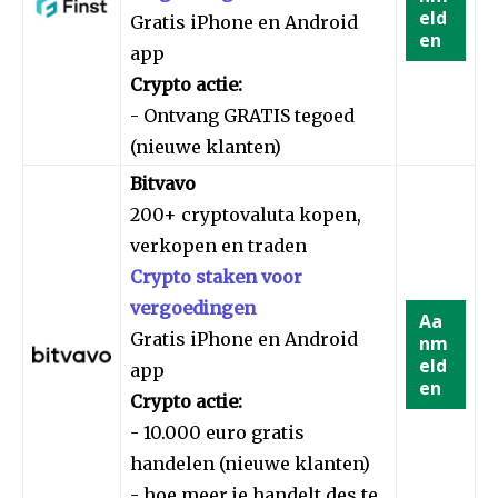
eld
Gratis iPhone en Android
en
app
Crypto actie:
- Ontvang GRATIS tegoed
(nieuwe klanten)
Bitvavo
200+ cryptovaluta kopen,
verkopen en traden
Crypto staken voor
vergoedingen
Aa
Gratis iPhone en Android
nm
eld
app
en
Crypto actie:
- 10.000 euro gratis
handelen (nieuwe klanten)
- hoe meer je handelt des te