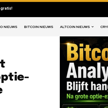
gratis!
O NIEUWS
BITCOIN NIEUWS
ALTCOIN NIEUWS
CRY
ft
ptie-
e