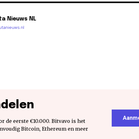
ta Nieuws NL
lutanieuws.nl
ndelen
Aanme
r de eerste €10.000. Bitvavo is het
envoudig Bitcoin, Ethereum en meer