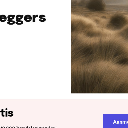
leggers
tis
Aanme