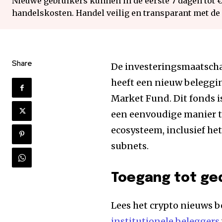
Nieuwe gebruikers kunnen in de eerste 7 dagen tot 
handelskosten. Handel veilig en transparant met de
Share
De investeringsmaatscha
heeft een nieuw belegg
Market Fund. Dit fonds i
een eenvoudige manier te
ecosysteem, inclusief he
subnets.
Toegang tot ge
Lees het crypto nieuws b
institutionele beleggers