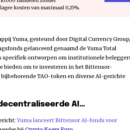
€10.000 handelen zonder
 lagee kosten van maximaal 0,25%.
ppij Yuma, gesteund door Digital Currency Group
ingsfonds gelanceerd genaamd de Yuma Total
s specifiek ontworpen om institutionele belegger
 bieden om te investeren in het Bittensor-
t bijbehorende TAO-token en diverse AI-gerichte
decentraliseerde AI…
ericht:
Yuma lanceert Bittensor AI-fonds voor
verder bij
Crypto Koers Euro