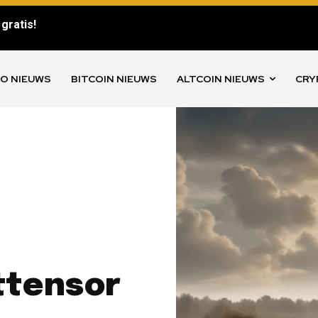
gratis!
O NIEUWS
BITCOIN NIEUWS
ALTCOIN NIEUWS
CRY
ttensor