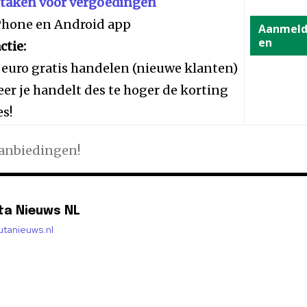
staken voor vergoedingen
iPhone en Android app
Aanmel
en
ctie:
 euro gratis handelen (nieuwe klanten)
er je handelt des te hoger de korting
es!
aanbiedingen!
ta Nieuws NL
lutanieuws.nl