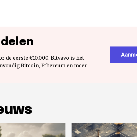
ndelen
Aanme
r de eerste €10.000. Bitvavo is het
envoudig Bitcoin, Ethereum en meer
ieuws