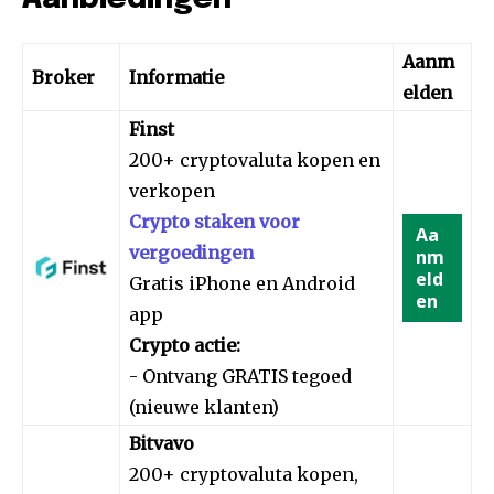
Aanm
Broker
Informatie
elden
Finst
200+ cryptovaluta kopen en
verkopen
Crypto staken voor
Aa
vergoedingen
nm
eld
Gratis iPhone en Android
en
app
Crypto actie:
- Ontvang GRATIS tegoed
(nieuwe klanten)
Bitvavo
200+ cryptovaluta kopen,