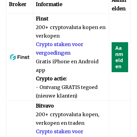
Broker
Informatie
elden
Finst
200+ cryptovaluta kopen en
verkopen
Crypto staken voor
Aa
vergoedingen
nm
eld
Gratis iPhone en Android
en
app
Crypto actie:
- Ontvang GRATIS tegoed
(nieuwe klanten)
Bitvavo
200+ cryptovaluta kopen,
verkopen en traden
Crypto staken voor