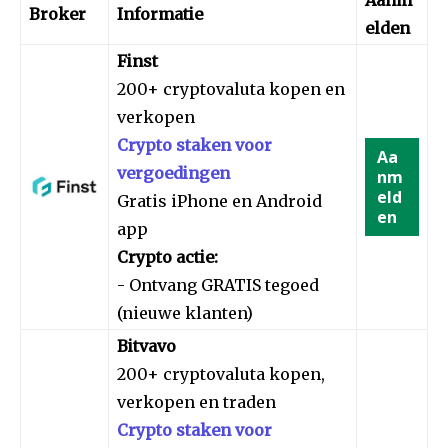
Broker
Informatie
elden
Finst
200+ cryptovaluta kopen en
verkopen
Crypto staken voor
Aa
vergoedingen
nm
eld
Gratis iPhone en Android
en
app
Crypto actie:
- Ontvang GRATIS tegoed
(nieuwe klanten)
Bitvavo
200+ cryptovaluta kopen,
verkopen en traden
Crypto staken voor