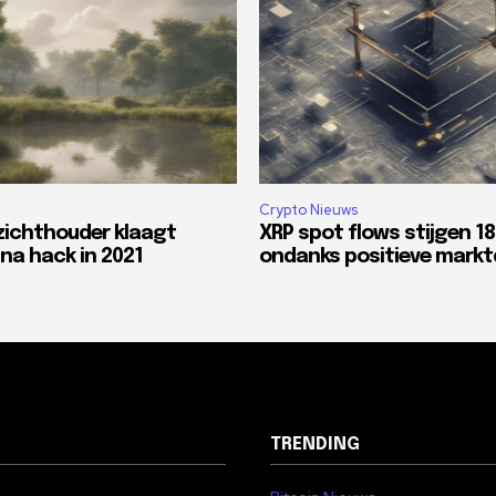
Crypto Nieuws
zichthouder klaagt
XRP spot flows stijgen 1
na hack in 2021
ondanks positieve mark
TRENDING