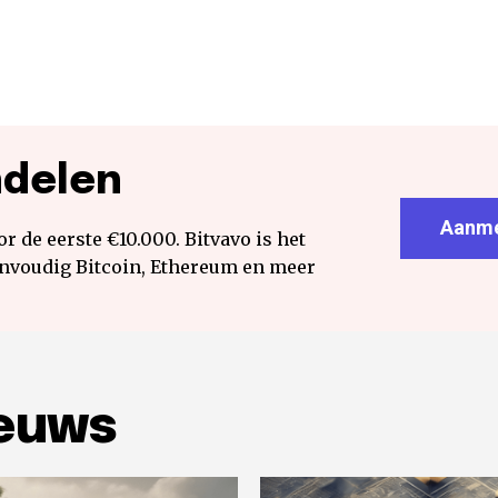
ndelen
Aanme
r de eerste €10.000. Bitvavo is het
envoudig Bitcoin, Ethereum en meer
ieuws