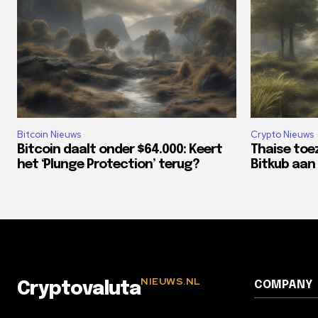
Bitcoin Nieuws
Crypto Nieuws
Bitcoin daalt onder $64.000: Keert
Thaise toe
het ‘Plunge Protection’ terug?
Bitkub aan 
NIEUWS.NL
COMPANY
Cryptovaluta