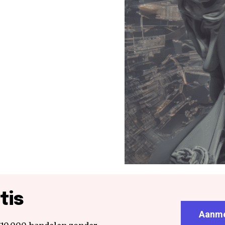
tis
Aanme