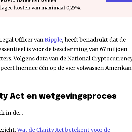
€10.000 handelen zonder
 lagee kosten van maximaal 0,25%.
 Legal Officer van
Ripple
, heeft benadrukt dat de
 essentieel is voor de bescherming van 67 miljoen
ters. Volgens data van de National Cryptocurrenc
cipeert hiermee één op de vier volwassen Amerika
ity Act en wetgevingsproces
ch in de…
ericht:
Wat de Clarity Act betekent voor de