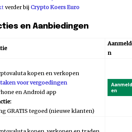
kt
verder bij
Crypto Koers Euro
cties en Aanbiedingen
Aanmeld
tie
n
yptovaluta kopen en verkopen
staken voor vergoedingen
Aanmel
en
iPhone en Android app
ctie:
ng GRATIS tegoed (nieuwe klanten)
yptovaluta kopen, verkopen en traden