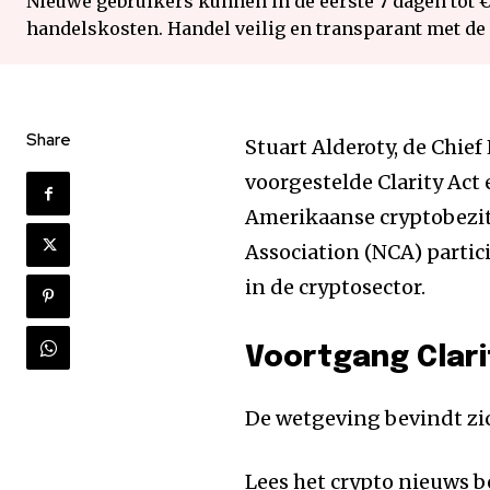
Nieuwe gebruikers kunnen in de eerste 7 dagen tot 
handelskosten. Handel veilig en transparant met de
Share
Stuart Alderoty, de Chief
voorgestelde Clarity Act
Amerikaanse cryptobezit
Association (NCA) parti
in de cryptosector.
Voortgang Clar
De wetgeving bevindt zi
Lees het crypto nieuws b