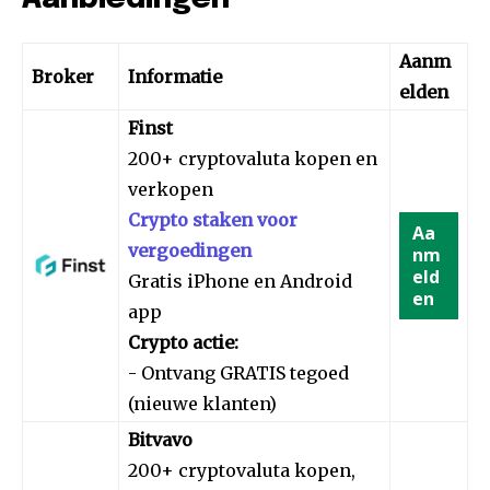
Aanm
Broker
Informatie
elden
Finst
200+ cryptovaluta kopen en
verkopen
Crypto staken voor
Aa
vergoedingen
nm
eld
Gratis iPhone en Android
en
app
Crypto actie:
- Ontvang GRATIS tegoed
(nieuwe klanten)
Bitvavo
200+ cryptovaluta kopen,