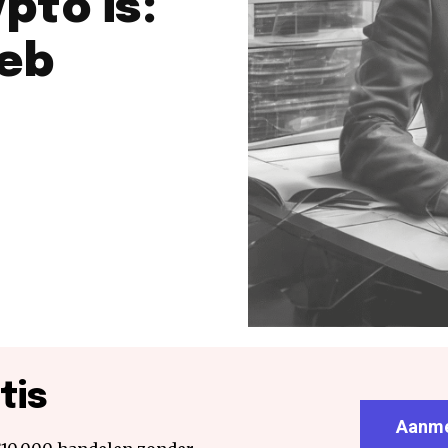
pto is:
eeb
tis
Aanme