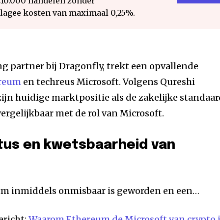
€10.000 handelen zonder
 lagee kosten van maximaal 0,25%.
 partner bij Dragonfly, trekt een opvallende
reum
en techreus Microsoft. Volgens Qureshi
jn huidige marktpositie als de zakelijke standaa
ergelijkbaar met de rol van Microsoft.
atus en kwetsbaarheid van
eum inmiddels onmisbaar is geworden en een…
ericht:
Waarom Ethereum de Microsoft van crypto i