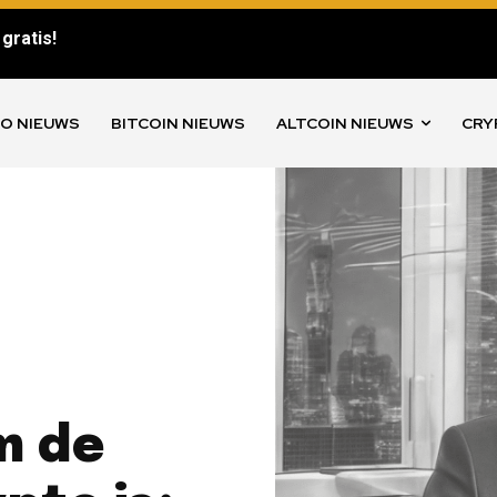
gratis!
O NIEUWS
BITCOIN NIEUWS
ALTCOIN NIEUWS
CRY
m de