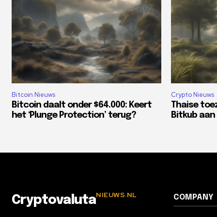
Bitcoin Nieuws
Crypto Nieuws
Bitcoin daalt onder $64.000: Keert
Thaise toe
het ‘Plunge Protection’ terug?
Bitkub aan 
NIEUWS.NL
COMPANY
Cryptovaluta