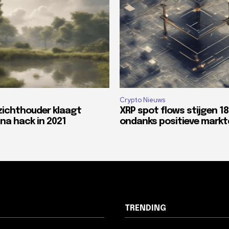
Crypto Nieuws
zichthouder klaagt
XRP spot flows stijgen 1
na hack in 2021
ondanks positieve mark
TRENDING