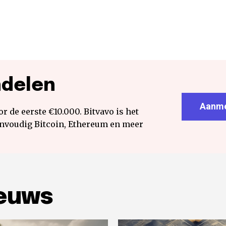
ndelen
Aanme
r de eerste €10.000. Bitvavo is het
envoudig Bitcoin, Ethereum en meer
ieuws