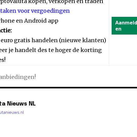
yptovaluta kopen, verkopen en traden
staken voor vergoedingen
iPhone en Android app
Aanmel
en
ctie:
 euro gratis handelen (nieuwe klanten)
er je handelt des te hoger de korting
es!
aanbiedingen!
ta Nieuws NL
lutanieuws.nl