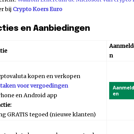
r bij
Crypto Koers Euro
cties en Aanbiedingen
Aanmeld
tie
n
yptovaluta kopen en verkopen
staken voor vergoedingen
Aanmel
en
iPhone en Android app
ctie:
ng GRATIS tegoed (nieuwe klanten)