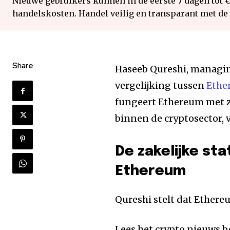
Nieuwe gebruikers kunnen in de eerste 7 dagen tot 
handelskosten. Handel veilig en transparant met de
Share
Haseeb Qureshi, managing
vergelijking tussen
Ethe
fungeert Ethereum met zi
binnen de cryptosector, v
De zakelijke st
Ethereum
Qureshi stelt dat Ether
Lees het crypto nieuws b