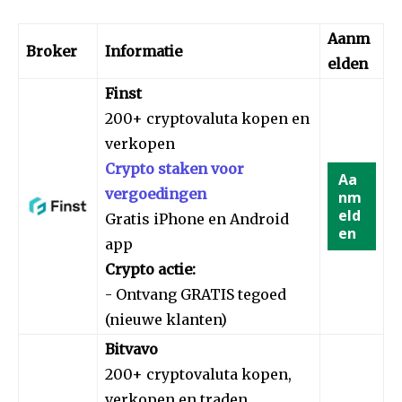
Aanm
Broker
Informatie
elden
Finst
200+ cryptovaluta kopen en
verkopen
Crypto staken voor
Aa
vergoedingen
nm
eld
Gratis iPhone en Android
en
app
Crypto actie:
- Ontvang GRATIS tegoed
(nieuwe klanten)
Bitvavo
200+ cryptovaluta kopen,
verkopen en traden