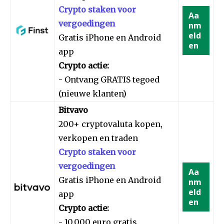
Crypto staken voor
Aa
vergoedingen
nm
eld
Gratis iPhone en Android
en
app
Crypto actie:
- Ontvang GRATIS tegoed
(nieuwe klanten)
Bitvavo
200+ cryptovaluta kopen,
verkopen en traden
Crypto staken voor
vergoedingen
Aa
Gratis iPhone en Android
nm
eld
app
en
Crypto actie:
- 10.000 euro gratis