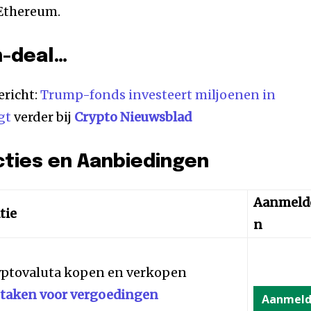
 Ethereum.
m-deal…
ericht:
Trump-fonds investeert miljoenen in
gt
verder bij
Crypto Nieuwsblad
cties en Aanbiedingen
Aanmeld
tie
n
yptovaluta kopen en verkopen
staken voor vergoedingen
Aanmel