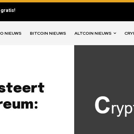
gratis!
O NIEUWS
BITCOIN NIEUWS
ALTCOIN NIEUWS
CRY
steert
ereum: