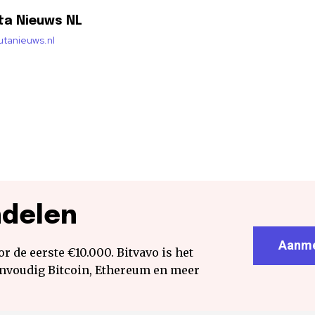
ta Nieuws NL
lutanieuws.nl
ndelen
Aanme
r de eerste €10.000. Bitvavo is het
envoudig Bitcoin, Ethereum en meer