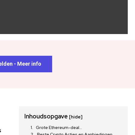
lden - Meer info
Inhoudsopgave
[hide]
Grote Ethereum-deal…
s
Beste Crypto Acties en Aanbiedingen