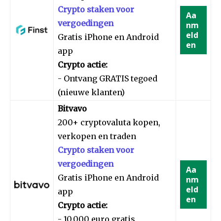
Crypto staken voor
Aa
vergoedingen
nm
eld
Gratis iPhone en Android
en
app
Crypto actie:
- Ontvang GRATIS tegoed
(nieuwe klanten)
Bitvavo
200+ cryptovaluta kopen,
verkopen en traden
Crypto staken voor
vergoedingen
Aa
Gratis iPhone en Android
nm
eld
app
en
Crypto actie:
- 10.000 euro gratis