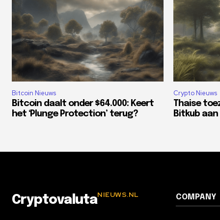
Bitcoin Nieuws
Crypto Nieuws
Bitcoin daalt onder $64.000: Keert
Thaise toe
het ‘Plunge Protection’ terug?
Bitkub aan 
NIEUWS.NL
COMPANY
Cryptovaluta