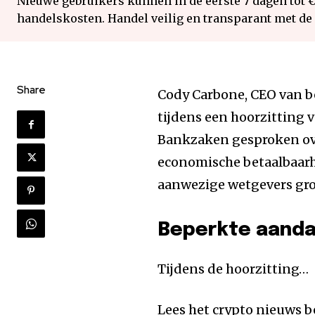
Nieuwe gebruikers kunnen in de eerste 7 dagen tot 
handelskosten. Handel veilig en transparant met de
Share
Cody Carbone, CEO van b
tijdens een hoorzitting
Bankzaken gesproken over
economische betaalbaarhe
aanwezige wetgevers gro
Beperkte aanda
Tijdens de hoorzitting…
Lees het crypto nieuws b