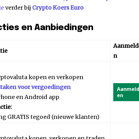
ie
verder bij
Crypto Koers Euro
cties en Aanbiedingen
Aanmeld
tie
n
yptovaluta kopen en verkopen
staken voor vergoedingen
Aanmel
en
iPhone en Android app
ctie:
ng GRATIS tegoed (nieuwe klanten)
yptovaluta kopen, verkopen en traden