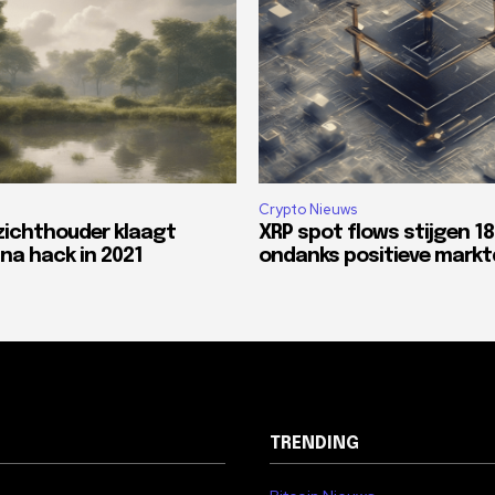
Crypto Nieuws
zichthouder klaagt
XRP spot flows stijgen 1
na hack in 2021
ondanks positieve mark
TRENDING