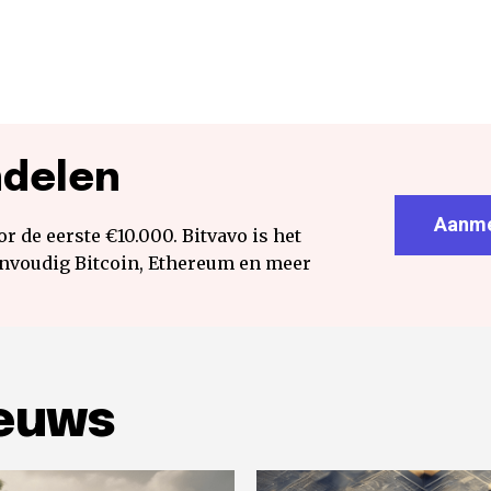
ndelen
Aanme
r de eerste €10.000. Bitvavo is het
envoudig Bitcoin, Ethereum en meer
ieuws