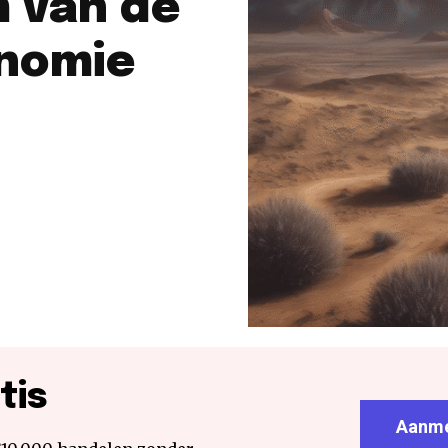
m van de
nomie
tis
Aanme