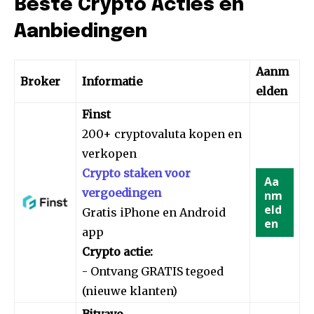
Beste Crypto Acties en
Aanbiedingen
Aanm
Broker
Informatie
elden
Finst
200+ cryptovaluta kopen en
verkopen
Crypto staken voor
Aa
vergoedingen
nm
eld
Gratis iPhone en Android
en
app
Crypto actie:
- Ontvang GRATIS tegoed
(nieuwe klanten)
Bitvavo