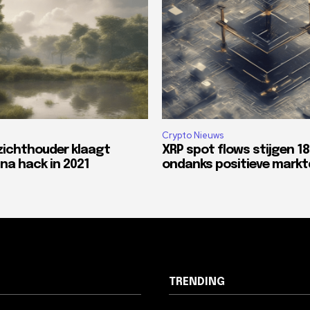
Crypto Nieuws
zichthouder klaagt
XRP spot flows stijgen 1
na hack in 2021
ondanks positieve mark
TRENDING