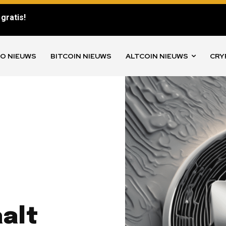
gratis!
O NIEUWS
BITCOIN NIEUWS
ALTCOIN NIEUWS
CRY
aalt