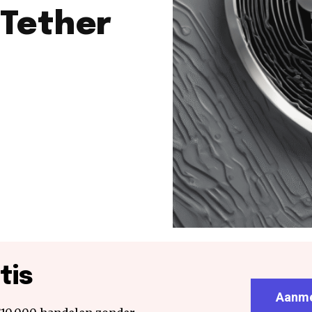
 Tether
tis
Aanme