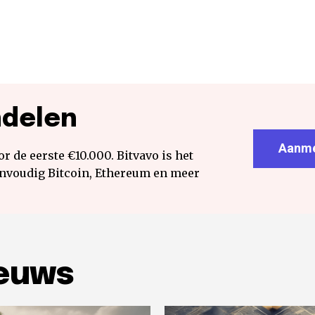
ndelen
Aanme
r de eerste €10.000. Bitvavo is het
envoudig Bitcoin, Ethereum en meer
ieuws