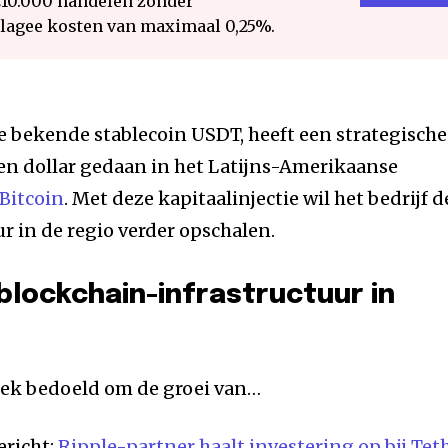
€10.000 handelen zonder
 lagee kosten van maximaal 0,25%.
de bekende stablecoin USDT, heeft een strategische
en dollar gedaan in het Latijns-Amerikaanse
Bitcoin
. Met deze kapitaalinjectie wil het bedrijf d
r in de regio verder opschalen.
 blockchain-infrastructuur in
fiek bedoeld om de groei van…
ericht:
Ripple-partner haalt investering op bij Tet