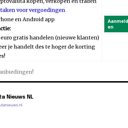
yptovaluta kopen, verkopen en traden
staken voor vergoedingen
iPhone en Android app
Aanmel
en
ctie:
 euro gratis handelen (nieuwe klanten)
er je handelt des te hoger de korting
es!
aanbiedingen!
ta Nieuws NL
lutanieuws.nl