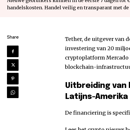
Nieuwe gebruikers kunnen in de eerste 7 dagen tot 
handelskosten. Handel veilig en transparant met de
Share
Tether, de uitgever van 
investering van 20 miljo
cryptoplatform Mercado
blockchain-infrastructuu
Uitbreiding van
Latijns-Amerika
De financiering is speci
Lees het crypto nieuws b