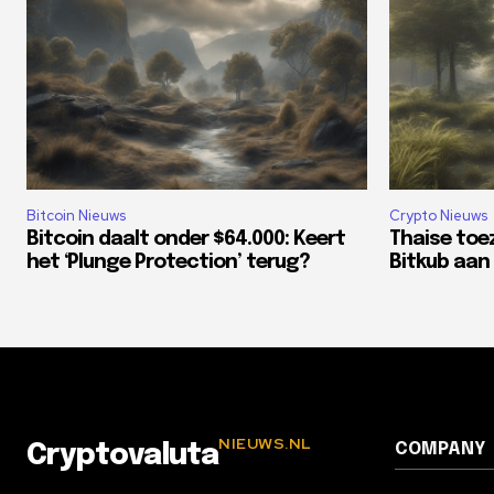
Bitcoin Nieuws
Crypto Nieuws
Bitcoin daalt onder $64.000: Keert
Thaise toe
het ‘Plunge Protection’ terug?
Bitkub aan 
NIEUWS.NL
COMPANY
Cryptovaluta