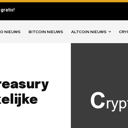
gratis!
O NIEUWS
BITCOIN NIEUWS
ALTCOIN NIEUWS
CRY
reasury
elijke