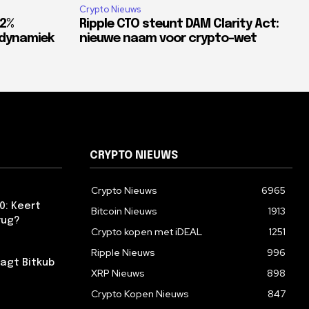
Crypto Nieuws
82%
Ripple CTO steunt DAM Clarity Act:
tdynamiek
nieuwe naam voor crypto-wet
CRYPTO NIEUWS
Crypto Nieuws
6965
0: Keert
Bitcoin Nieuws
1913
rug?
Crypto kopen met iDEAL
1251
Ripple Nieuws
996
agt Bitkub
XRP Nieuws
898
Crypto Kopen Nieuws
847