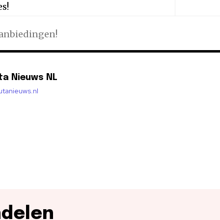
es!
aanbiedingen!
ta Nieuws NL
lutanieuws.nl
ndelen