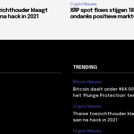
Crypto Nieuws
zichthouder klaagt
XRP spot flows stijgen 1
na hack in 2021
ondanks positieve mark
TRENDING
Bitcoin Nieuws
Bitcoin daalt onder $64.00
het ‘Plunge Protection’ te
Crypto Nieuws
Thaise toezichthouder kla
aan na hack in 2021
Crypto Nieuws