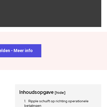
lden - Meer info
Inhoudsopgave
[hide]
Ripple schuift op richting operationele
betalingen