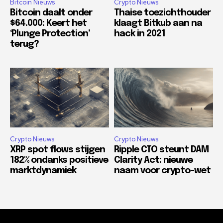
Bitcoin Nieuws
Crypto Nieuws
Bitcoin daalt onder
Thaise toezichthouder
$64.000: Keert het
klaagt Bitkub aan na
‘Plunge Protection’
hack in 2021
terug?
Crypto Nieuws
Crypto Nieuws
XRP spot flows stijgen
Ripple CTO steunt DAM
182% ondanks positieve
Clarity Act: nieuwe
marktdynamiek
naam voor crypto-wet