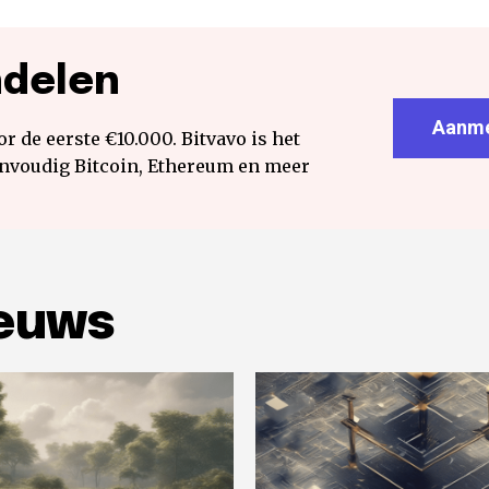
ndelen
Aanme
r de eerste €10.000. Bitvavo is het
envoudig Bitcoin, Ethereum en meer
ieuws