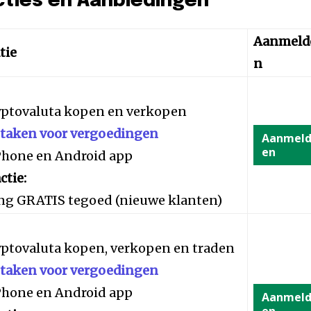
cties en Aanbiedingen
Aanmeld
tie
n
yptovaluta kopen en verkopen
staken voor vergoedingen
Aanmel
en
iPhone en Android app
ctie:
ng GRATIS tegoed (nieuwe klanten)
yptovaluta kopen, verkopen en traden
staken voor vergoedingen
iPhone en Android app
Aanmel