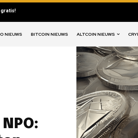
gratis!
O NIEUWS
BITCOIN NIEUWS
ALTCOIN NIEUWS
CRY
 NPO: