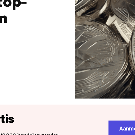
top-
an
tis
Aanme