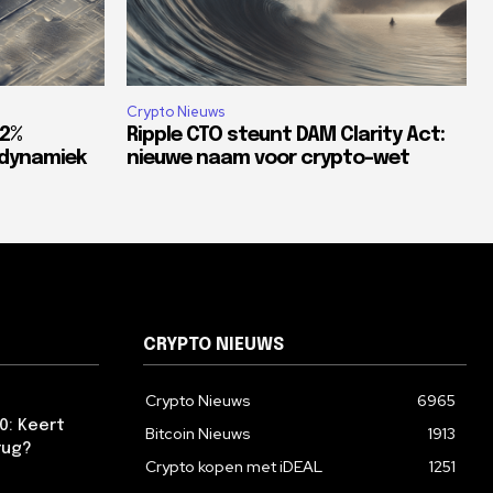
Crypto Nieuws
82%
Ripple CTO steunt DAM Clarity Act:
tdynamiek
nieuwe naam voor crypto-wet
CRYPTO NIEUWS
Crypto Nieuws
6965
0: Keert
Bitcoin Nieuws
1913
rug?
Crypto kopen met iDEAL
1251