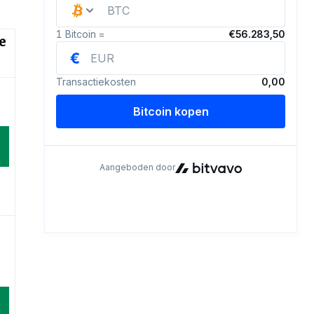
e
d
d