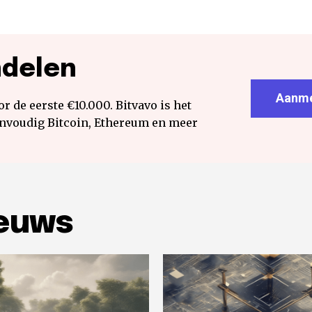
ndelen
Aanme
r de eerste €10.000. Bitvavo is het
envoudig Bitcoin, Ethereum en meer
ieuws