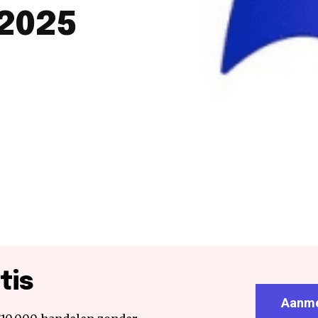
 2025
tis
Aanme