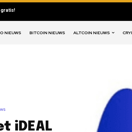
gratis!
O NIEUWS
BITCOIN NIEUWS
ALTCOIN NIEUWS
CRY
uws
t iDEAL