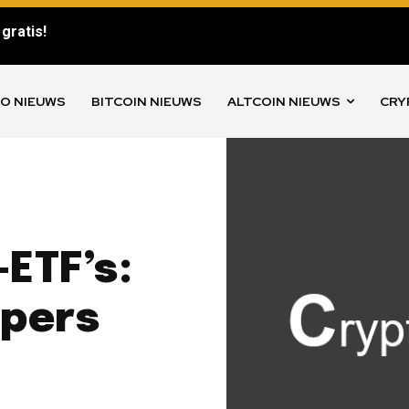
gratis!
O NIEUWS
BITCOIN NIEUWS
ALTCOIN NIEUWS
CRY
-ETF’s:
opers