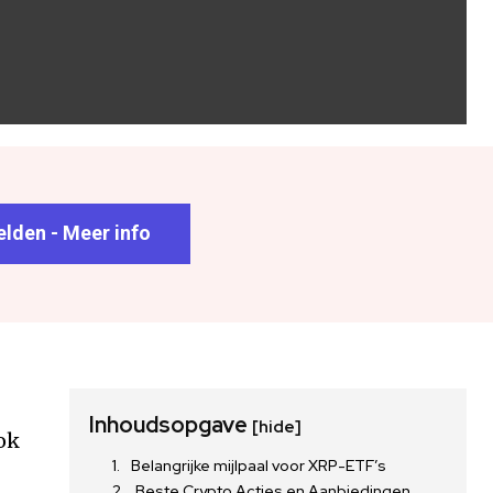
lden - Meer info
Inhoudsopgave
[hide]
ook
Belangrijke mijlpaal voor XRP-ETF’s
Beste Crypto Acties en Aanbiedingen