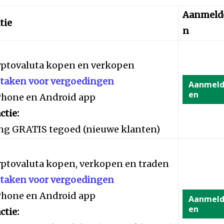
Aanmeld
tie
n
yptovaluta kopen en verkopen
staken voor vergoedingen
Aanmel
en
iPhone en Android app
ctie:
ng GRATIS tegoed (nieuwe klanten)
yptovaluta kopen, verkopen en traden
staken voor vergoedingen
iPhone en Android app
Aanmel
en
ctie: