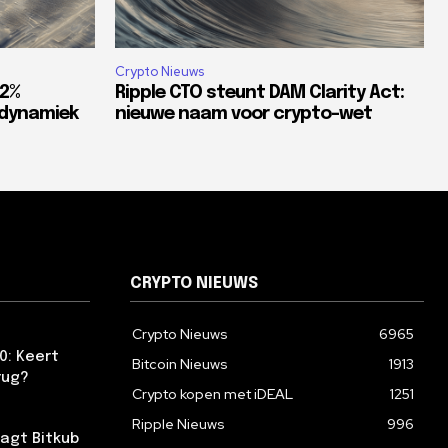
Crypto Nieuws
82%
Ripple CTO steunt DAM Clarity Act:
tdynamiek
nieuwe naam voor crypto-wet
CRYPTO NIEUWS
Crypto Nieuws
6965
0: Keert
Bitcoin Nieuws
1913
rug?
Crypto kopen met iDEAL
1251
Ripple Nieuws
996
agt Bitkub