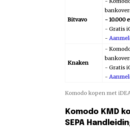
- Komodo
bankovers
Bitvavo
- 10.000 
- Gratis 
-
Aanmeld
- Komodo
bankovers
Knaken
- Gratis 
-
Aanmeld
Komodo kopen met iDE
Komodo KMD kop
SEPA Handleidi