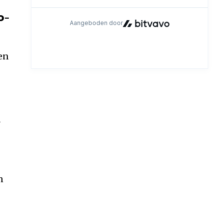
o-
en
d
n