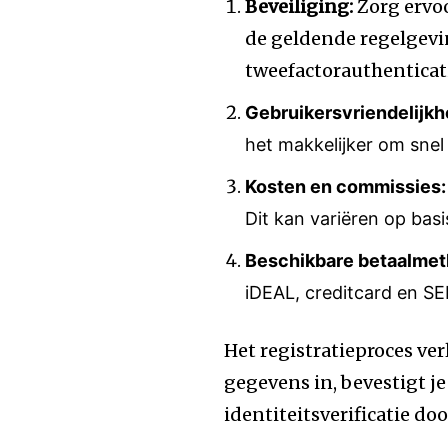
Beveiliging:
Zorg ervoo
de geldende regelgevin
tweefactorauthenticati
Gebruikersvriendelijkh
het makkelijker om snel
Kosten en commissies:
Dit kan variëren op basi
Beschikbare betaalme
iDEAL, creditcard en SE
Het registratieproces ver
gegevens in, bevestigt j
identiteitsverificatie do