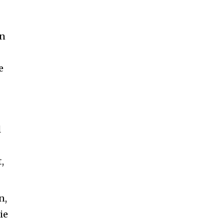
an
e
l
,
n,
ie