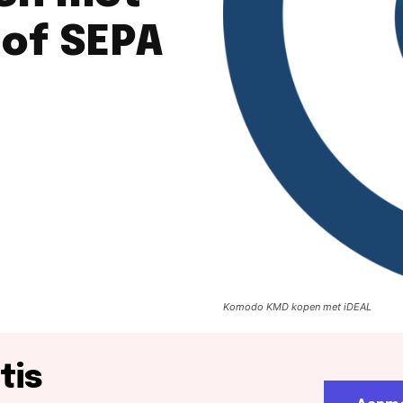
 of SEPA
Komodo KMD kopen met iDEAL
tis