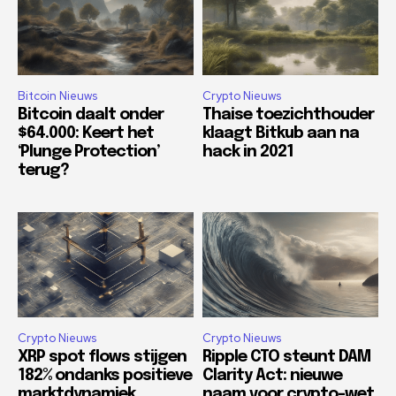
Bitcoin Nieuws
Crypto Nieuws
Bitcoin daalt onder
Thaise toezichthouder
$64.000: Keert het
klaagt Bitkub aan na
‘Plunge Protection’
hack in 2021
terug?
Crypto Nieuws
Crypto Nieuws
XRP spot flows stijgen
Ripple CTO steunt DAM
182% ondanks positieve
Clarity Act: nieuwe
marktdynamiek
naam voor crypto-wet