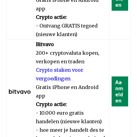
Gratis iPhone en Android
en
app
Crypto actie:
- Ontvang GRATIS tegoed
(nieuwe klanten)
Bitvavo
200+ cryptovaluta kopen,
verkopen en traden
Crypto staken voor
vergoedingen
Aa
Gratis iPhone en Android
nm
eld
app
en
Crypto actie:
- 10.000 euro gratis
handelen (nieuwe klanten)
- hoe meer je handelt des te