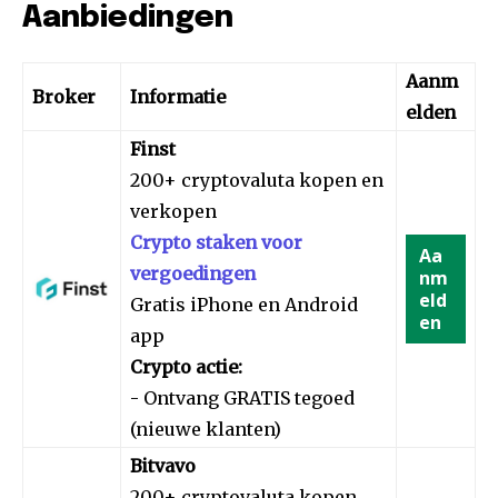
Aanbiedingen
Aanm
Broker
Informatie
elden
Finst
200+ cryptovaluta kopen en
verkopen
Crypto staken voor
Aa
vergoedingen
nm
eld
Gratis iPhone en Android
en
app
Crypto actie:
- Ontvang GRATIS tegoed
(nieuwe klanten)
Bitvavo
200+ cryptovaluta kopen,