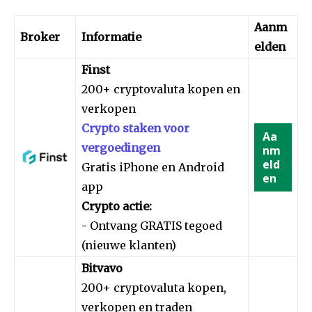
Aanm
Broker
Informatie
elden
Finst
200+ cryptovaluta kopen en
verkopen
Crypto staken voor
Aa
vergoedingen
nm
eld
Gratis iPhone en Android
en
app
Crypto actie:
- Ontvang GRATIS tegoed
(nieuwe klanten)
Bitvavo
200+ cryptovaluta kopen,
verkopen en traden