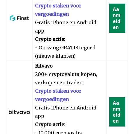
Crypto staken voor
Aa
vergoedingen
nm
eld
Gratis iPhone en Android
en
app
Crypto actie:
- Ontvang GRATIS tegoed
(nieuwe klanten)
Bitvavo
200+ cryptovaluta kopen,
verkopen en traden
Crypto staken voor
vergoedingen
Aa
Gratis iPhone en Android
nm
eld
app
en
Crypto actie:
- 10.000 euro gratis