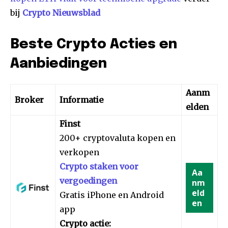
bij
Crypto Nieuwsblad
Beste Crypto Acties en
Aanbiedingen
Aanm
Broker
Informatie
elden
Finst
200+ cryptovaluta kopen en
verkopen
Crypto staken voor
Aa
vergoedingen
nm
eld
Gratis iPhone en Android
en
app
Crypto actie: