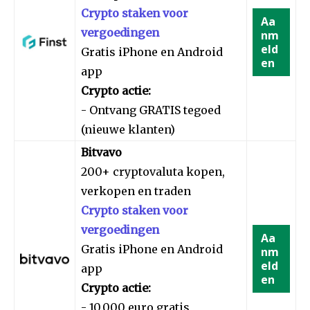
Crypto staken voor
Aa
vergoedingen
nm
eld
Gratis iPhone en Android
en
app
Crypto actie:
- Ontvang GRATIS tegoed
(nieuwe klanten)
Bitvavo
200+ cryptovaluta kopen,
verkopen en traden
Crypto staken voor
vergoedingen
Aa
Gratis iPhone en Android
nm
eld
app
en
Crypto actie:
- 10.000 euro gratis