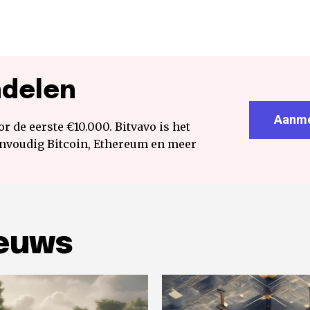
ndelen
Aanme
r de eerste €10.000. Bitvavo is het
envoudig Bitcoin, Ethereum en meer
ieuws