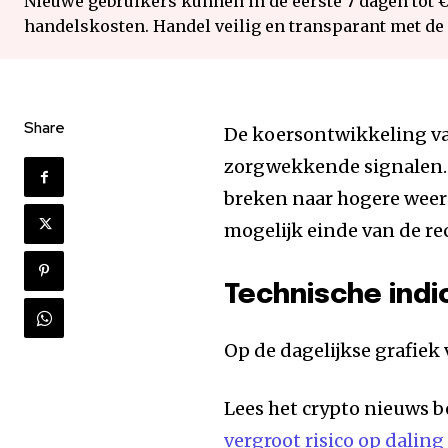
Nieuwe gebruikers kunnen in de eerste 7 dagen tot 
handelskosten. Handel veilig en transparant met de
Share
De koersontwikkeling 
zorgwekkende signalen. 
breken naar hogere weers
mogelijk einde van de rec
Technische ind
Op de dagelijkse grafie
Lees het crypto nieuws b
vergroot risico op daling