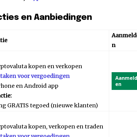
cties en Aanbiedingen
Aanmeld
tie
n
yptovaluta kopen en verkopen
staken voor vergoedingen
Aanmel
en
iPhone en Android app
ctie:
ng GRATIS tegoed (nieuwe klanten)
yptovaluta kopen, verkopen en traden
staken voor vergoedingen