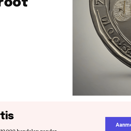
root
tis
Aanme