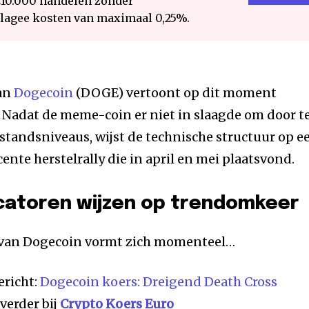
€10.000 handelen zonder
 lagee kosten van maximaal 0,25%.
van
Dogecoin
(DOGE) vertoont op dit moment
Nadat de meme-coin er niet in slaagde om door t
tandsniveaus, wijst de technische structuur op e
ente herstelrally die in april en mei plaatsvond.
icatoren wijzen op trendomkeer
k van Dogecoin vormt zich momenteel…
ericht:
Dogecoin koers: Dreigend Death Cross
verder bij
Crypto Koers Euro