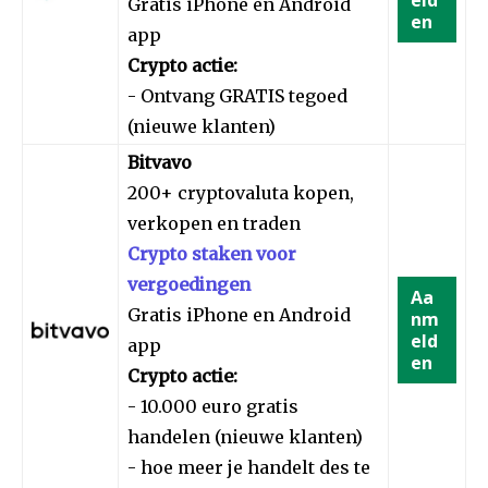
Gratis iPhone en Android
en
app
Crypto actie:
- Ontvang GRATIS tegoed
(nieuwe klanten)
Bitvavo
200+ cryptovaluta kopen,
verkopen en traden
Crypto staken voor
vergoedingen
Aa
Gratis iPhone en Android
nm
eld
app
en
Crypto actie:
- 10.000 euro gratis
handelen (nieuwe klanten)
- hoe meer je handelt des te