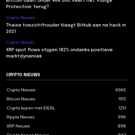
Bitcoin daalt onder $64.000: Keert het ‘Plunge
Protection’ terug?
Crypto Nieuws
Thaise toezichthouder klaagt Bitkub aan na hack in
2021
Crypto Nieuws
XRP spot flows stijgen 182% ondanks positieve
marktdynamiek
CRYPTO NIEUWS
Crypto Nieuws
6965
Bitcoin Nieuws
1913
Crypto kopen met iDEAL
1251
Ripple Nieuws
996
XRP Nieuws
898