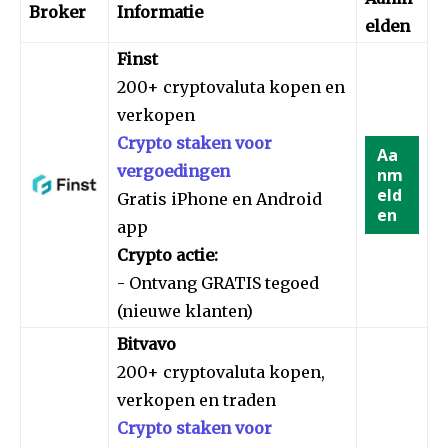
Broker
Informatie
elden
Finst
200+ cryptovaluta kopen en
verkopen
Crypto staken voor
Aa
vergoedingen
nm
eld
Gratis iPhone en Android
en
app
Crypto actie:
- Ontvang GRATIS tegoed
(nieuwe klanten)
Bitvavo
200+ cryptovaluta kopen,
verkopen en traden
Crypto staken voor