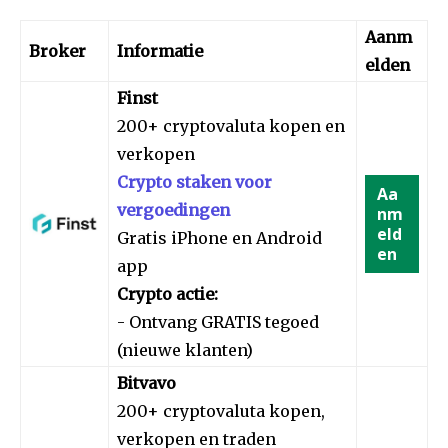
Aanm
Broker
Informatie
elden
Finst
200+ cryptovaluta kopen en
verkopen
Crypto staken voor
Aa
vergoedingen
nm
eld
Gratis iPhone en Android
en
app
Crypto actie:
- Ontvang GRATIS tegoed
(nieuwe klanten)
Bitvavo
200+ cryptovaluta kopen,
verkopen en traden