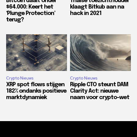
Bitcoin daalt onder
Thaise toezichthouder
$64.000: Keert het
klaagt Bitkub aan na
‘Plunge Protection’
hack in 2021
terug?
Crypto Nieuws
Crypto Nieuws
XRP spot flows stijgen
Ripple CTO steunt DAM
182% ondanks positieve
Clarity Act: nieuwe
marktdynamiek
naam voor crypto-wet