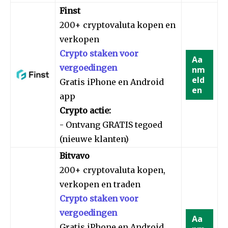
Finst
200+ cryptovaluta kopen en
verkopen
Crypto staken voor
Aa
vergoedingen
nm
eld
Gratis iPhone en Android
en
app
Crypto actie:
- Ontvang GRATIS tegoed
(nieuwe klanten)
Bitvavo
200+ cryptovaluta kopen,
verkopen en traden
Crypto staken voor
vergoedingen
Aa
Gratis iPhone en Android