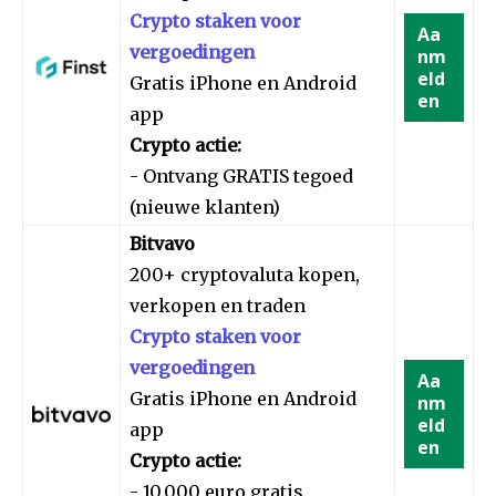
Crypto staken voor
Aa
vergoedingen
nm
eld
Gratis iPhone en Android
en
app
Crypto actie:
- Ontvang GRATIS tegoed
(nieuwe klanten)
Bitvavo
200+ cryptovaluta kopen,
verkopen en traden
Crypto staken voor
vergoedingen
Aa
Gratis iPhone en Android
nm
eld
app
en
Crypto actie:
- 10.000 euro gratis