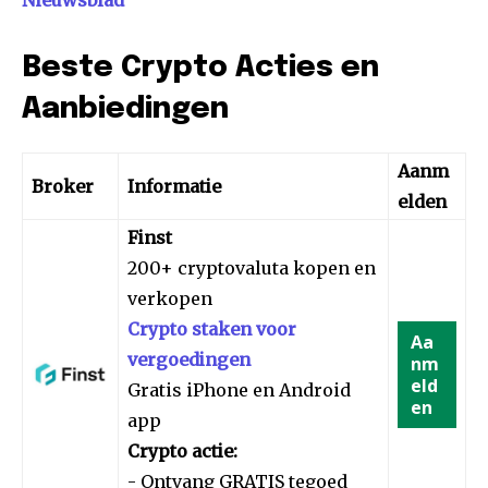
Beste Crypto Acties en
Aanbiedingen
Aanm
Broker
Informatie
elden
Finst
200+ cryptovaluta kopen en
verkopen
Crypto staken voor
Aa
vergoedingen
nm
eld
Gratis iPhone en Android
en
app
Crypto actie:
- Ontvang GRATIS tegoed