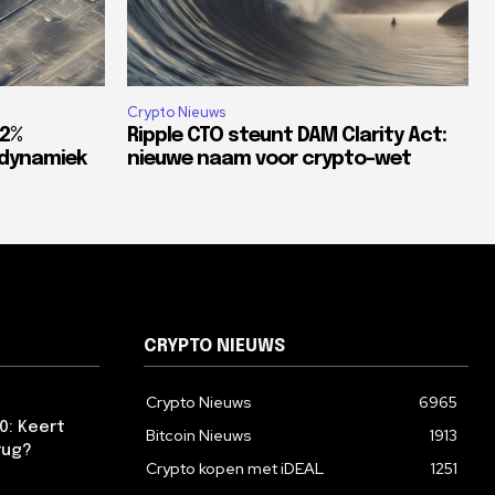
Crypto Nieuws
82%
Ripple CTO steunt DAM Clarity Act:
tdynamiek
nieuwe naam voor crypto-wet
CRYPTO NIEUWS
Crypto Nieuws
6965
0: Keert
Bitcoin Nieuws
1913
rug?
Crypto kopen met iDEAL
1251