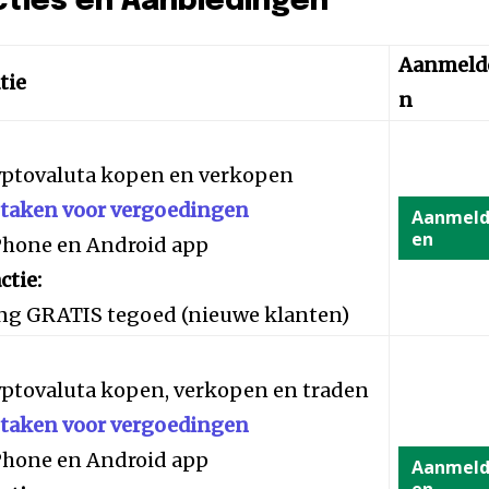
cties en Aanbiedingen
Aanmeld
tie
n
yptovaluta kopen en verkopen
staken voor vergoedingen
Aanmel
en
iPhone en Android app
ctie:
ng GRATIS tegoed (nieuwe klanten)
yptovaluta kopen, verkopen en traden
staken voor vergoedingen
iPhone en Android app
Aanmel