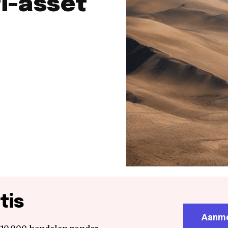
ti-asset
tis
Aanme