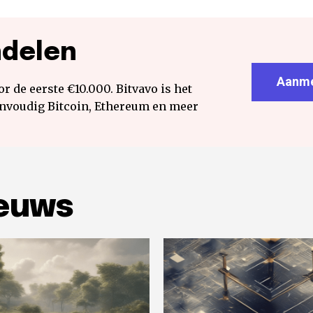
ndelen
Aanme
r de eerste €10.000. Bitvavo is het
envoudig Bitcoin, Ethereum en meer
ieuws