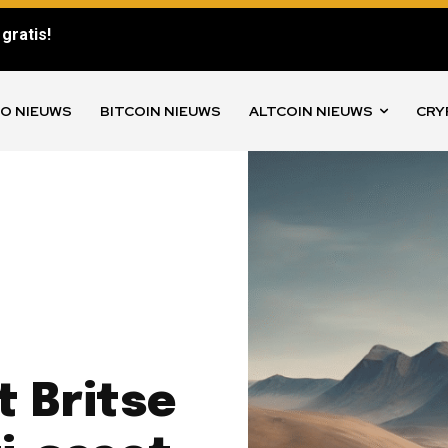
gratis!
O NIEUWS
BITCOIN NIEUWS
ALTCOIN NIEUWS
CRY
t Britse