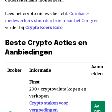
ondertekenaars momenteel…
Lees het crypto nieuws bericht:
Coinbase-
medewerkers stuurden brief naar het Congres
verder bij
Crypto Koers Euro
Beste Crypto Acties en
Aanbiedingen
Aanm
Broker
Informatie
elden
Finst
200+ cryptovaluta kopen en
verkopen
Crypto staken voor
Aa
vergoedingen
nm