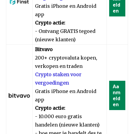
eld
Gratis iPhone en Android
en
app
Crypto actie:
- Ontvang GRATIS tegoed
(nieuwe klanten)
Bitvavo
200+ cryptovaluta kopen,
verkopen en traden
Crypto staken voor
vergoedingen
Aa
Gratis iPhone en Android
nm
eld
app
en
Crypto actie:
- 10.000 euro gratis
handelen (nieuwe klanten)
- hoe meer je handelt des te