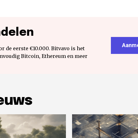
ndelen
Aanme
r de eerste €10.000. Bitvavo is het
envoudig Bitcoin, Ethereum en meer
ieuws