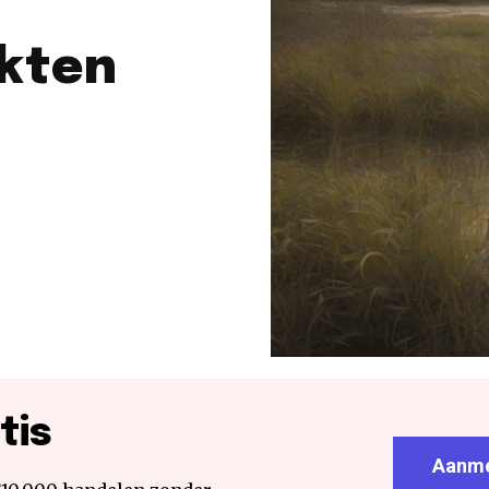
rkten
tis
Aanme