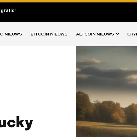
gratis!
O NIEUWS
BITCOIN NIEUWS
ALTCOIN NIEUWS
CRY
tucky