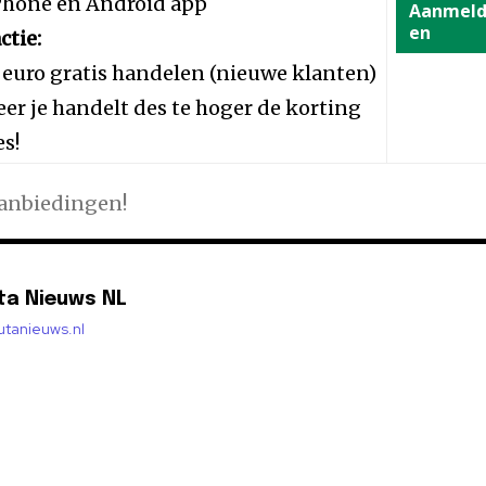
iPhone en Android app
Aanmel
en
ctie:
 euro gratis handelen (nieuwe klanten)
er je handelt des te hoger de korting
es!
aanbiedingen!
ta Nieuws NL
lutanieuws.nl