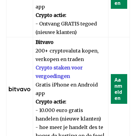
en
app
Crypto actie:
- Ontvang GRATIS tegoed
(nieuwe klanten)
Bitvavo
200+ cryptovaluta kopen,
verkopen en traden
Crypto staken voor
vergoedingen
Aa
Gratis iPhone en Android
nm
eld
app
en
Crypto actie:
- 10.000 euro gratis
handelen (nieuwe klanten)
- hoe meer je handelt des te
hoger de korting op de fees!