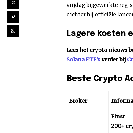
vrijdag bijgewerkte regi
dichter bij officiële lan
Lagere kosten e
Lees het crypto nieuws b
Solana ETF’s
verder bij
C
Beste Crypto A
Broker
Informa
Finst
200+ cr