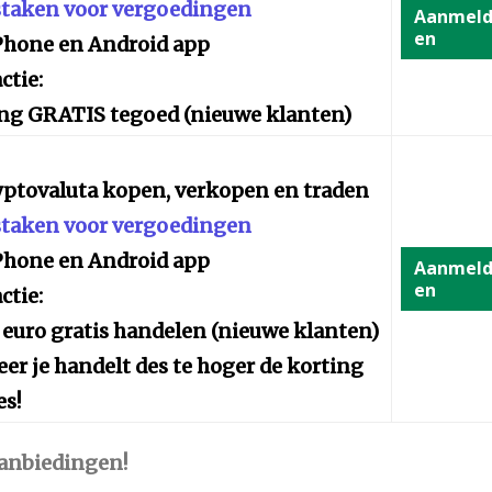
staken voor vergoedingen
Aanmel
en
iPhone en Android app
ctie:
ng GRATIS tegoed (nieuwe klanten)
yptovaluta kopen, verkopen en traden
staken voor vergoedingen
iPhone en Android app
Aanmel
en
ctie:
 euro gratis handelen (nieuwe klanten)
er je handelt des te hoger de korting
es!
aanbiedingen!