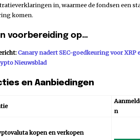
stratieverklaringen in, waarmee de fondsen een st
cering komen.
n voorbereiding op…
ericht:
Canary nadert SEC-goedkeuring voor XRP 
rypto Nieuwsblad
cties en Aanbiedingen
Aanmeld
tie
n
yptovaluta kopen en verkopen