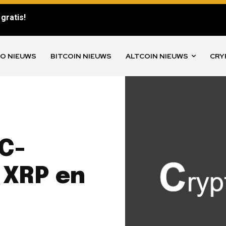
gratis!
O NIEUWS
BITCOIN NIEUWS
ALTCOIN NIEUWS
CRY
C-
 XRP en